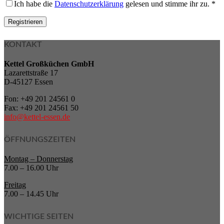
Ich habe die
Datenschutzerklärung
gelesen und stimme ihr zu.
*
Registrieren
KONTAKT
Kettel Großküchen GmbH
Lazarettstraße 17
D-45127 Essen
Fon: +49 201 24561 0
Fax: +49 201 24561 50
info@kettel-essen.de
ÖFFNUNGSZEITEN
Montag – Donnerstag
7.00 – 16.00 Uhr
Freitag
7.00 – 14.45 Uhr
WICHTIGE SEITEN