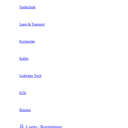
Spültechnik
Lager & Transport
Kochgeräte
Kaffee
Gedeckter Tisch
KiTa
Reiniger
Login / Registrieren