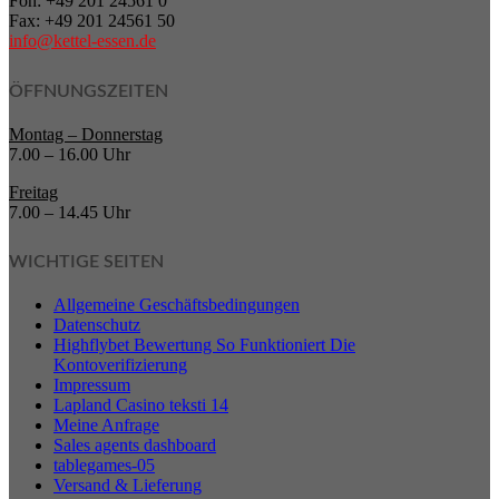
Fon: +49 201 24561 0
Fax: +49 201 24561 50
info@kettel-essen.de
ÖFFNUNGSZEITEN
Montag – Donnerstag
7.00 – 16.00 Uhr
Freitag
7.00 – 14.45 Uhr
WICHTIGE SEITEN
Allgemeine Geschäftsbedingungen
Datenschutz
Highflybet Bewertung So Funktioniert Die
Kontoverifizierung
Impressum
Lapland Casino teksti 14
Meine Anfrage
Sales agents dashboard
tablegames-05
Versand & Lieferung