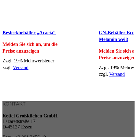
Schnellansicht
Schnellansicht
Besteckbehälter „Acacia“
GN-Behälter Eco-
Melamin weiß
Melden Sie sich an, um die
Preise anzuzeigen
Melden Sie sich an
Preise anzuzeigen
Zzgl. 19% Mehrwertsteuer
zzgl.
Versand
Zzgl. 19% Mehrwer
zzgl.
Versand
KONTAKT
Kettel Großküchen GmbH
Lazarettstraße 17
D-45127 Essen