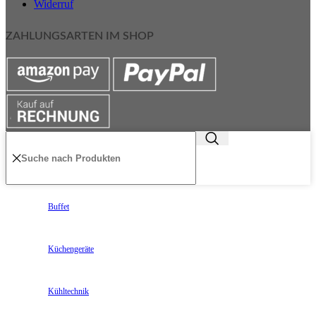
Widerruf
ZAHLUNGSARTEN IM SHOP
Buffet
Küchengeräte
Kühltechnik