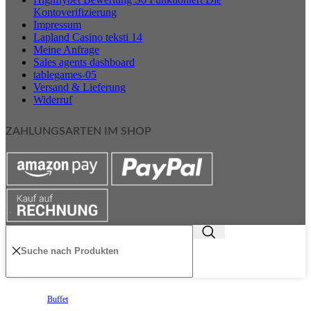
Kontoverifizierung
Impressum
Lapland Casino teksti 14
Meine Anfrage
Sales agents dashboard
tablegames-05
Versand & Lieferung
Widerruf
ZAHLUNGSARTEN IM SHOP
Buffet