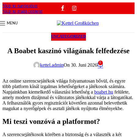
Skip to navigation
Skip to main content
MENU
UNCATEGORIZED
A Boabet kaszinó világának felfedezése
0
kettel.admin
On 30. Juni 2026
Az online szerencsejátékok világa folyamatosan bővül, és egyre
több platform kínál izgalmas lehetőségeket a játékosok számára.
Napjainkban kiemelkedő választási lehetőség a
boabet hu
felülete,
amely modern dizájnnal és változatos játékokkal várja a látogatókat.
A felhasználók gyors regisztrációt követően azonnal belevethetik
magukat a nyerőgépek és asztali játékok nyújtotta élményekbe.
Mi teszi vonzóvá a platformot?
A szerencsejátékosok körében a biztonság és a választék a két