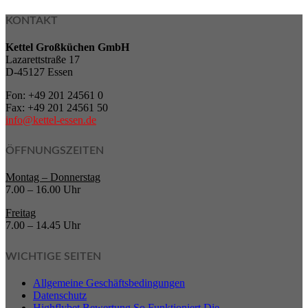
KONTAKT
Kettel Großküchen GmbH
Lazarettstraße 17
D-45127 Essen
Fon: +49 201 24561 0
Fax: +49 201 24561 50
info@kettel-essen.de
ÖFFNUNGSZEITEN
Montag – Donnerstag
7.00 – 16.00 Uhr
Freitag
7.00 – 14.45 Uhr
WICHTIGE SEITEN
Allgemeine Geschäftsbedingungen
Datenschutz
Highflybet Bewertung So Funktioniert Die