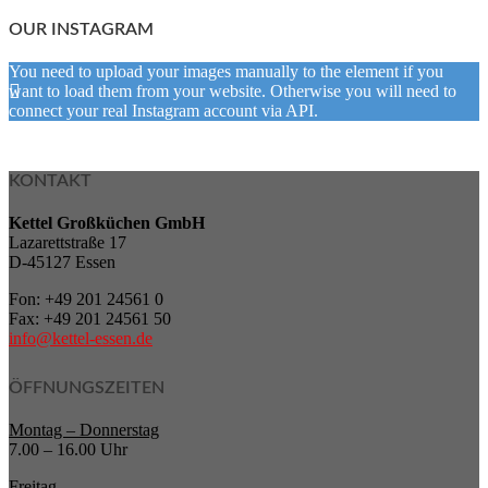
OUR INSTAGRAM
You need to upload your images manually to the element if you
want to load them from your website. Otherwise you will need to
connect your real Instagram account via API.
KONTAKT
Kettel Großküchen GmbH
Lazarettstraße 17
D-45127 Essen
Fon: +49 201 24561 0
Fax: +49 201 24561 50
info@kettel-essen.de
ÖFFNUNGSZEITEN
Montag – Donnerstag
7.00 – 16.00 Uhr
Freitag